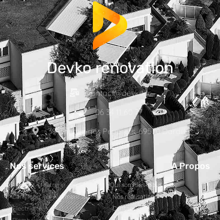
Devko renovation
contact@devko.fr
06 34 11 60 77
39 Chemin des Peupliers, 69570 Dardilly
Nos services
A Propos
Peinture - Plâtrerie
Qui sommes-nous ?
Carrelage - revêtement de sols
Nos réalisations
Electricité
Contact