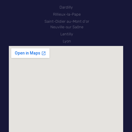
Dardilly
Rillieux-la-Pape
Saint-Didier au-Mont d'or
Neuville-sur Saône
Lentilly
Lyon